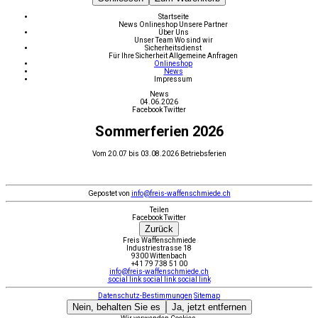
Startseite
News
Onlineshop
Unsere Partner
Über Uns
Unser Team
Wo sind wir
Sicherheitsdienst
Für Ihre Sicherheit
Allgemeine Anfragen
Onlineshop
News
Impressum
News
04.06.2026
Facebook
Twitter
Sommerferien 2026
Vom 20.07 bis 03.08.2026 Betriebsferien
Gepostet von
info@freis-waffenschmiede.ch
Teilen
Facebook
Twitter
Zurück
Freis Waffenschmiede
Industriestrasse 18
9300 Wittenbach
+41 79 738 51 00
info@freis-waffenschmiede.ch
social link
social link
social link
Datenschutz-Bestimmungen
Sitemap
Nein, behalten Sie es
Ja, jetzt entfernen