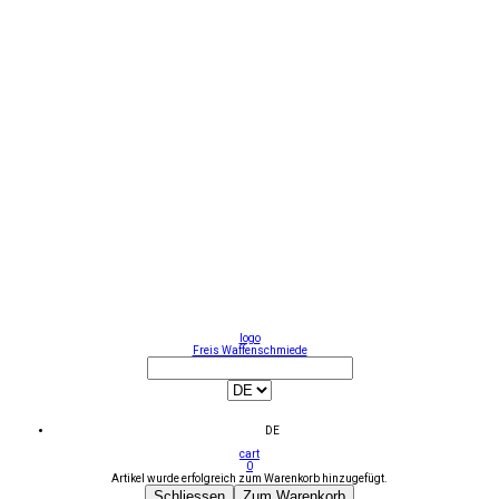
logo
Freis Waffenschmiede
DE
cart
0
Artikel wurde erfolgreich zum Warenkorb hinzugefügt.
Schliessen
Zum Warenkorb