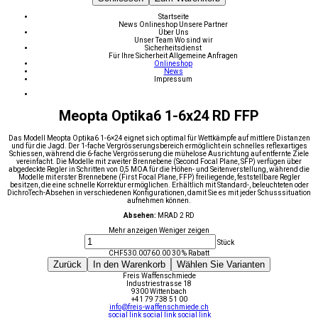
Startseite
News
Onlineshop
Unsere Partner
Über Uns
Unser Team
Wo sind wir
Sicherheitsdienst
Für Ihre Sicherheit
Allgemeine Anfragen
Onlineshop
News
Impressum
Meopta Optika6 1-6x24 RD FFP
Das Modell Meopta Optika6 1-6×24 eignet sich optimal für Wettkämpfe auf mittlere Distanzen
und für die Jagd. Der 1-fache Vergrösserungsbereich ermöglicht ein schnelles reflexartiges
Schiessen, während die 6-fache Vergrösserung die mühelose Ausrichtung auf entfernte Ziele
vereinfacht. Die Modelle mit zweiter Brennebene (Second Focal Plane, SFP) verfügen über
abgedeckte Regler in Schritten von 0,5 MOA für die Höhen- und Seitenverstellung, während die
Modelle mit erster Brennebene (First Focal Plane, FFP) freiliegende, feststellbare Regler
besitzen, die eine schnelle Korrektur ermöglichen. Erhältlich mit Standard-, beleuchteten oder
DichroTech-Absehen in verschiedenen Konfigurationen, damit Sie es mit jeder Schusssituation
aufnehmen können.
Absehen:
MRAD 2 RD
Mehr anzeigen
Weniger zeigen
Stück
CHF
530.00
760.00
30 % Rabatt
Zurück
In den Warenkorb
Wählen Sie Varianten
Freis Waffenschmiede
Industriestrasse 18
9300 Wittenbach
+41 79 738 51 00
info@freis-waffenschmiede.ch
social link
social link
social link