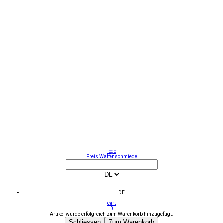
logo
Freis Waffenschmiede
DE
cart
0
Artikel wurde erfolgreich zum Warenkorb hinzugefügt.
Schliessen
Zum Warenkorb