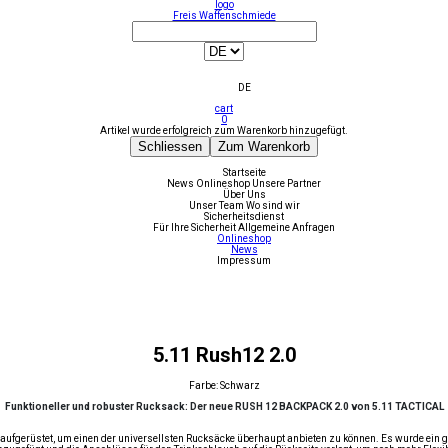
logo
Freis Waffenschmiede
DE
cart
0
Artikel wurde erfolgreich zum Warenkorb hinzugefügt.
Schliessen
Zum Warenkorb
Startseite
News
Onlineshop
Unsere Partner
Über Uns
Unser Team
Wo sind wir
Sicherheitsdienst
Für Ihre Sicherheit
Allgemeine Anfragen
Onlineshop
News
Impressum
5.11 Rush12 2.0
Farbe: Schwarz
Funktioneller und robuster Rucksack: Der neue RUSH 12 BACKPACK 2.0 von 5.11 TACTICAL
gerüstet, um einen der universellsten Rucksäcke überhaupt anbieten zu können. Es wurde ein gepo