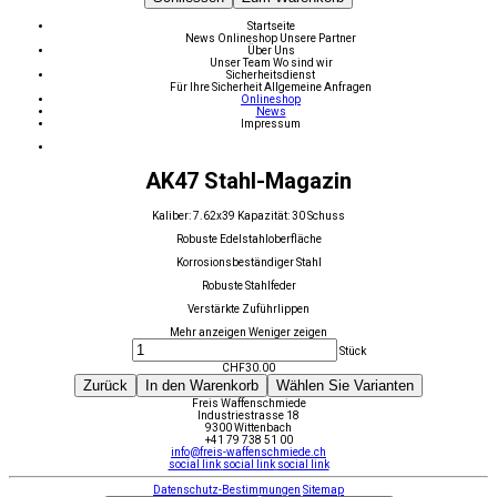
Startseite
News
Onlineshop
Unsere Partner
Über Uns
Unser Team
Wo sind wir
Sicherheitsdienst
Für Ihre Sicherheit
Allgemeine Anfragen
Onlineshop
News
Impressum
AK47 Stahl-Magazin
Kaliber: 7.62x39 Kapazität: 30 Schuss
Robuste Edelstahloberfläche
Korrosionsbeständiger Stahl
Robuste Stahlfeder
Verstärkte Zuführlippen
Mehr anzeigen
Weniger zeigen
Stück
CHF
30.00
Zurück
In den Warenkorb
Wählen Sie Varianten
Freis Waffenschmiede
Industriestrasse 18
9300 Wittenbach
+41 79 738 51 00
info@freis-waffenschmiede.ch
social link
social link
social link
Datenschutz-Bestimmungen
Sitemap