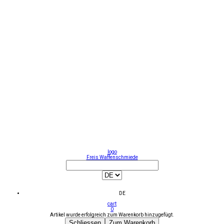
logo
Freis Waffenschmiede
DE
cart
0
Artikel wurde erfolgreich zum Warenkorb hinzugefügt.
Schliessen
Zum Warenkorb