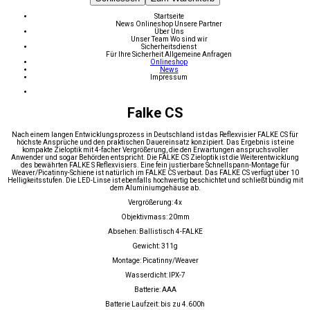
Startseite
News
Onlineshop
Unsere Partner
Über Uns
Unser Team
Wo sind wir
Sicherheitsdienst
Für Ihre Sicherheit
Allgemeine Anfragen
Onlineshop
News
Impressum
Falke CS
Nach einem langen Entwicklungsprozess in Deutschland ist das Reflexvisier FALKE CS für
höchste Ansprüche und den praktischen Dauereinsatz konzipiert. Das Ergebnis ist eine
kompakte Zieloptik mit 4-facher Vergrößerung, die den Erwartungen anspruchsvoller
Anwender und sogar Behörden entspricht. Die FALKE CS Zieloptik ist die Weiterentwicklung
des bewährten FALKE S Reflexvisiers. Eine fein justierbare Schnellspann-Montage für
Weaver/Picatinny-Schiene ist natürlich im FALKE CS verbaut. Das FALKE CS verfügt über 10
Helligkeitsstufen. Die LED-Linse ist ebenfalls hochwertig beschichtet und schließt bündig mit
dem Aluminiumgehäuse ab.
Vergrößerung: 4x
Objektivmass: 20mm
Absehen: Ballistisch 4-FALKE
Gewicht: 311g
Montage: Picatinny/Weaver
Wasserdicht: IPX-7
Batterie: AAA
Batterie Laufzeit: bis zu 4.600h