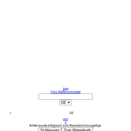
logo
Freis Waffenschmiede
DE
cart
0
Artikel wurde erfolgreich zum Warenkorb hinzugefügt.
Schliessen
Zum Warenkorb