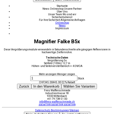
Startseite
News
Onlineshop
Unsere Partner
Über Uns
Unser Team
Wo sind wir
Sicherheitsdienst
Für Ihre Sicherheit
Allgemeine Anfragen
Onlineshop
News
Impressum
Magnifier Falke B5x
Diese Vergrößerungsmodule verwandeln in Sekundenschnelle alle gängigen Reflexvisiere in
hochwertige Zielfernrohre.
Technische Daten
Vergrößerung 5x
Sehfeld (100m) 12,7 m
Höhen- und Seitenverstellbereich +- 40 MOA
Mehr anzeigen
Weniger zeigen
Stück
CHF
345.00
445.00
22 % Rabatt
Zurück
In den Warenkorb
Wählen Sie Varianten
Freis Waffenschmiede
Industriestrasse 18
9300 Wittenbach
+41 79 738 51 00
info@freis-waffenschmiede.ch
social link
social link
social link
Datenschutz-Bestimmungen
Sitemap