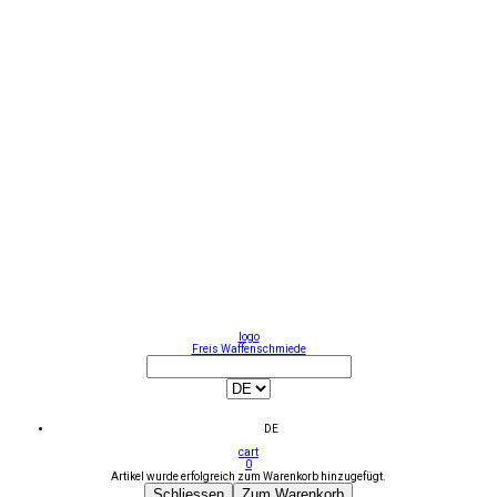
logo
Freis Waffenschmiede
DE
cart
0
Artikel wurde erfolgreich zum Warenkorb hinzugefügt.
Schliessen
Zum Warenkorb