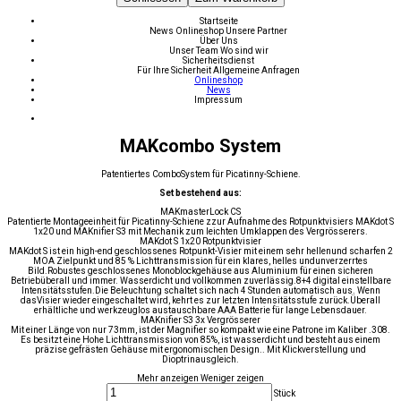
Startseite
News
Onlineshop
Unsere Partner
Über Uns
Unser Team
Wo sind wir
Sicherheitsdienst
Für Ihre Sicherheit
Allgemeine Anfragen
Onlineshop
News
Impressum
MAKcombo System
Patentiertes ComboSystem für Picatinny-Schiene.
Set bestehend aus:
MAKmasterLock CS
Patentierte Montageeinheit für Picatinny-Schiene zzur Aufnahme des Rotpunktvisiers MAKdot S
1x20 und MAKnifier S3 mit Mechanik zum leichten Umklappen des Vergrösserers.
MAKdot S 1x20 Rotpunktvisier
MAKdot S ist ein high-end geschlossenes Rotpunkt-Visier mit einem sehr hellenund scharfen 2
MOA Zielpunkt und 85 % Lichttransmission für ein klares, helles undunverzerrtes
Bild.Robustes geschlossenes Monoblockgehäuse aus Aluminium für einen sicheren
Betriebüberall und immer. Wasserdicht und vollkommen zuverlässig.8+4 digital einstellbare
Intensitätsstufen.Die Beleuchtung schaltet sich nach 4 Stunden automatisch aus. Wenn
dasVisier wieder eingeschaltet wird, kehrt es zur letzten Intensitätsstufe zurück.Überall
erhältliche und werkzeuglos austauschbare AAA Batterie für lange Lebensdauer.
MAKnifier S3 3x Vergrösserer
Mit einer Länge von nur 73mm, ist der Magnifier so kompakt wie eine Patrone im Kaliber .308.
Es besitzt eine Hohe Lichttransmission von 85%, ist wasserdicht und besteht aus einem
präzise gefrästen Gehäuse mit ergonomischen Design.. Mit Klickverstellung und
Dioptrinausgleich.
Mehr anzeigen
Weniger zeigen
Stück