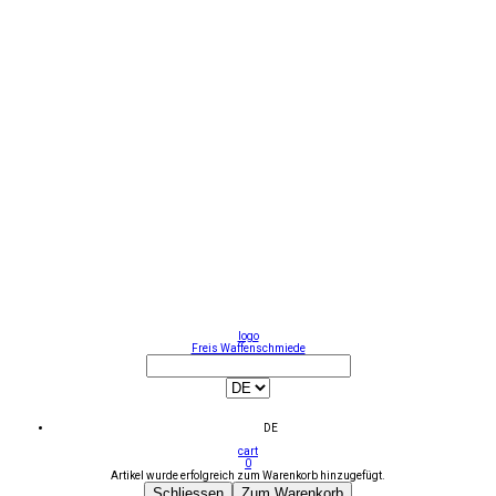
logo
Freis Waffenschmiede
DE
cart
0
Artikel wurde erfolgreich zum Warenkorb hinzugefügt.
Schliessen
Zum Warenkorb