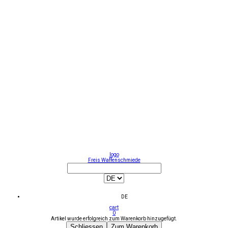
logo
Freis Waffenschmiede
DE
cart
0
Artikel wurde erfolgreich zum Warenkorb hinzugefügt.
Schliessen
Zum Warenkorb