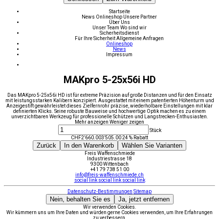
Startseite
News
Onlineshop
Unsere Partner
Über Uns
Unser Team
Wo sind wir
Sicherheitsdienst
Für Ihre Sicherheit
Allgemeine Anfragen
Onlineshop
News
Impressum
MAKpro 5-25x56i HD
Das MAKpro 5-25x56i HD ist für extreme Präzision auf große Distanzen und für den Einsatz
mit leistungsstarken Kalibern konzipiert. Ausgestattet mit einem patentierten Höhenturm und
Anzeigestift gewährleistet dieses Zielfernrohr präzise, wiederholbare Einstellungen mit klar
definierten Klicks. Seine robuste Bauweise und hochwertige Optik machen es zu einem
unverzichtbaren Werkzeug für professionelle Schützen und Langstrecken-Enthusiasten.
Mehr anzeigen
Weniger zeigen
Stück
CHF
2’660.00
3’505.00
24 % Rabatt
Zurück
In den Warenkorb
Wählen Sie Varianten
Freis Waffenschmiede
Industriestrasse 18
9300 Wittenbach
+41 79 738 51 00
info@freis-waffenschmiede.ch
social link
social link
social link
Datenschutz-Bestimmungen
Sitemap
Nein, behalten Sie es
Ja, jetzt entfernen
Wir verwenden Cookies.
Wir kümmern uns um Ihre Daten und würden gerne Cookies verwenden, um Ihre Erfahrungen
zu verbessern.