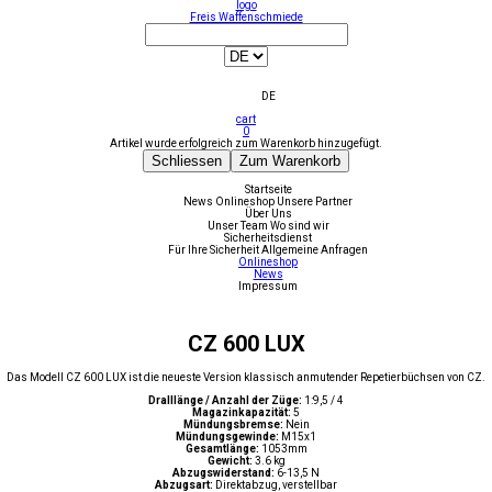
logo
Freis Waffenschmiede
DE
cart
0
Artikel wurde erfolgreich zum Warenkorb hinzugefügt.
Schliessen
Zum Warenkorb
Startseite
News
Onlineshop
Unsere Partner
Über Uns
Unser Team
Wo sind wir
Sicherheitsdienst
Für Ihre Sicherheit
Allgemeine Anfragen
Onlineshop
News
Impressum
CZ 600 LUX
Das Modell CZ 600 LUX ist die neueste Version klassisch anmutender Repetierbüchsen von CZ.
Dralllänge / Anzahl der Züge:
1:9,5 / 4
Magazinkapazität:
5
Mündungsbremse:
Nein
Mündungsgewinde:
M15x1
Gesamtlänge:
1053mm
Gewicht:
3.6 kg
Abzugswiderstand:
6-13,5 N
Abzugsart:
Direktabzug, verstellbar